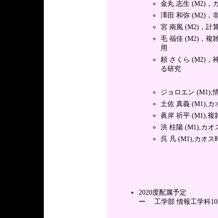
金丸 志生 (M2)
澤田 和弥 (M2
宮 南風 (M2)
毛 福佳 (M2)
用
頼 さくら (M2
る研究
ジョロエン (M1)
土佐 真義 (M1),
眞岸 祈平 (M1)
洪 柱陽 (M1),
呉 凡 (M1),カオ
2020度配属予定
ー 工学部 情報工学科1