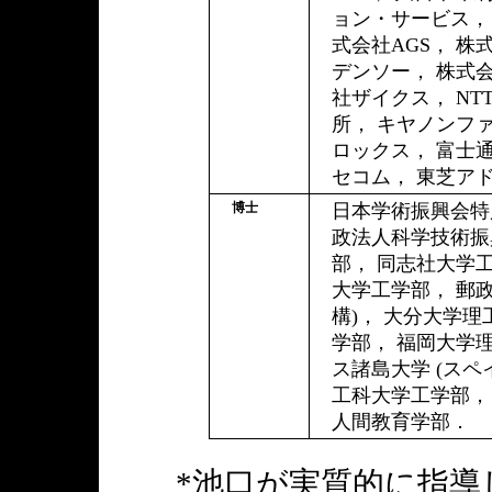
ョン・サービス，
式会社AGS， 
デンソー， 株式会
社ザイクス， NT
所， キヤノンファ
ロックス， 富士
セコム， 東芝ア
博士
日本学術振興会特別
政法人科学技術振
部， 同志社大学
大学工学部， 郵
構)， 大分大学理
学部， 福岡大学
ス諸島大学 (スペ
工科大学工学部，
人間教育学部．
*池口が実質的に指導