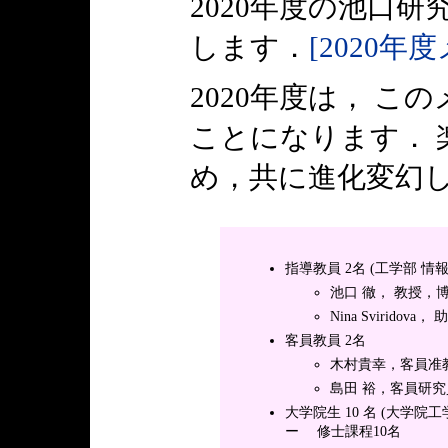
2020年度の池口
します．
[2020年
2020年度は， 
ことになります． 
め，共に進化変幻
指導教員 2名 (工学部 
池口 徹， 教授，博
Nina Sviridov
客員教員 2名
木村貴幸，客員准教
島田 裕，客員研究員
大学院生 10 名 (大学
ー 修士課程10名