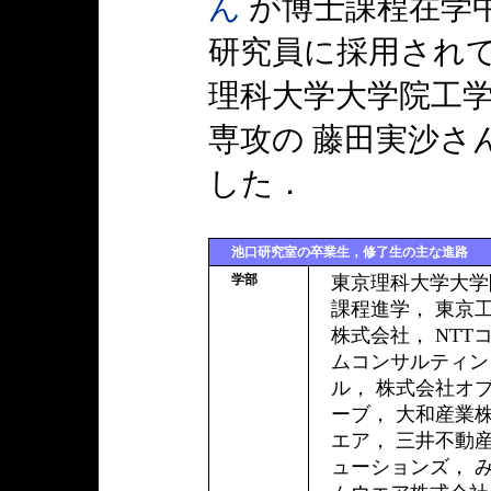
ん
が博士課程在学中
研究員に採用されて
理科大学大学院工
専攻の 藤田実沙さ
した．
池口研究室の卒業生，修了生の主な進路
学部
東京理科大学大学
課程進学， 東京
株式会社， NT
ムコンサルティン
ル， 株式会社オ
ーブ， 大和産業株
エア， 三井不動
ューションズ， み