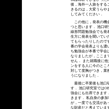
後，海外一人旅をする
きるのは，大変うらや
してみてください．
この他に，発表の機会
つと思います． 池口
線形問題勉強会でも発
生方に発表を聞いてい
てもらったりしたので
番の学会発表よりも濃
ち勉強会が本番で学会
なりましたが，ここま
せん． また就職後に
ンをする人に今のとこ
対して度胸がつき，業
うになりました．
最後に卒業後も池口研
す． 池口研究室では
強会にも出席できます
きます． 私自身の参
が，一度でも交流があ
な財産だと考えていま