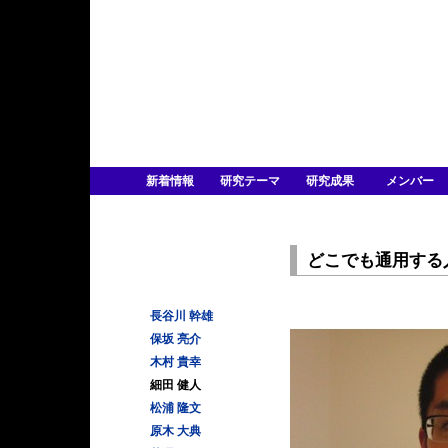
新着情報
研究テーマ
研究成果
メンバー
どこでも通用する
長谷川 幹雄
保坂 亮介
木村 貴幸
細田 健人
松浦 隆文
原木 大典