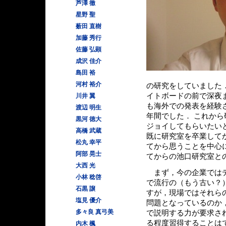
芦澤 徹
星野 聖
薮田 直樹
加藤 秀行
佐藤 弘顕
成沢 佳介
島田 裕
河村 裕介
の研究をしていました
イトボードの前で深夜
川井 翼
も海外での発表を経験
渡辺 明生
年間でした． これか
黒河 徳大
ジョイしてもらいたい
高橋 武蔵
既に研究室を卒業して
松丸 幸平
てから思うことを中心
阿部 晃士
てからの池口研究室と
大西 光
まず，今の企業ではデ
小林 稔啓
で流行の（もう古い？
石黒 譲
すが，現場ではそれら
塩見 優介
問題となっているのか
多々良 真弓美
で説明する力が要求さ
る程度習得することは
内木 楓