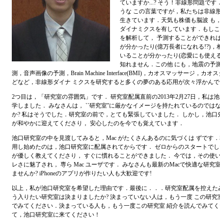
ていますか...? そう！非線形問題で
うな この言葉ですが，私たちは非線
生きています．天気も株価も脳波 も
ダイナミクスを有しています．もしこ
を解析して， 予測することができれ
が分かったり(億万長者になれる!?)，
いることが分かったり(恋愛にも使える
知れません．この他 にも，地震の予
測，音声画像の予測，Brain Machine Interface(BMI)，カオスマッサージ，カ
どなど，非線形ダイナ ミクスを研究すると多くの夢のある応用が次々浮かんで
2つ目は，「研究室の雰囲気」です． 研究室配属直前の2013年2月27日，私は
学しました． みなさんは， ``研究室''に厳かなイメージを持たれているのでは
か? 私はそうでした．研究室の前で，とても緊張していました． しかし，池口
が和やかに迎えてくださり， 安心したのを今でも覚えています．
池口研究室の中を見渡してみると，Mac がたくさんあるのに気づくは ずです．私が
用し始めたのは，池口研究室に配属されてからです． ゼロからのスタートでし
が優しく教えてくださり， すぐに慣れることができました． 今では，その使
レさに魅了され， 専ら Mac ユーザです． みなさんも最新のMacで快適な研究
ませんか? iPhoneのアプリが作りたい人も大歓迎です!
以上，私が池口研究室を希望した理由です．最後に．．．研究室配属を控えた
う入りたい研究室は決まりましたか? 決まっていない人は，もう一度 この研究
でみてください．決まっている人も，もう一度この研究室 紹介を読んでみて
て，池口研究室に来てください！