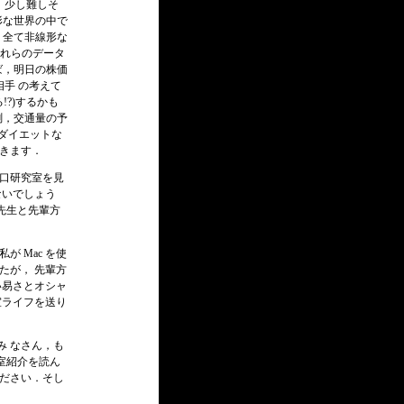
す．少し難しそ
形な世界の中で
，全て非線形な
れらのデータ
ば，明日の株価
相手 の考えて
!?)するかも
測，交通量の予
オスダイエットな
きます．
池口研究室を見
ないでしょう
先生と先輩方
 Mac を使
たが， 先輩方
い易さとオシャ
室ライフを送り
み なさん，も
室紹介を読ん
ください．そし