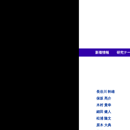
新着情報
研究テ
長谷川 幹雄
保坂 亮介
木村 貴幸
細田 健人
松浦 隆文
原木 大典