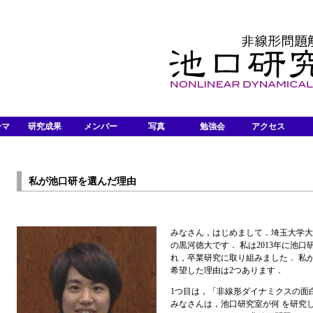
ーマ
研究成果
メンバー
写真
勉強会
アクセス
私が池口研を選んだ理由
みなさん，はじめまして．埼玉大学大
の黒河徳大です． 私は2013年に池口
れ，卒業研究に取り組みました． 私
希望した理由は2つあります．
1つ目は，「非線形ダイナミクスの面
みなさんは，池口研究室が何 を研究