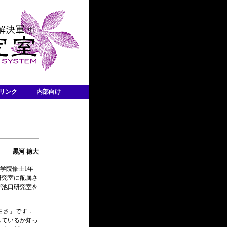
リンク
内部向け
黒河 徳大
学院修士1年
研究室に配属さ
が池口研究室を
白さ」です．
しているか知っ