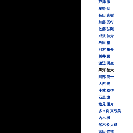
芦澤 徹
星野 聖
薮田 直樹
加藤 秀行
佐藤 弘顕
成沢 佳介
島田 裕
河村 裕介
川井 翼
渡辺 明生
黒河 徳大
阿部 晃士
大西 光
小林 稔啓
石黒 譲
塩見 優介
多々良 真弓美
内木 楓
船木 怜大成
宮田 佳祐