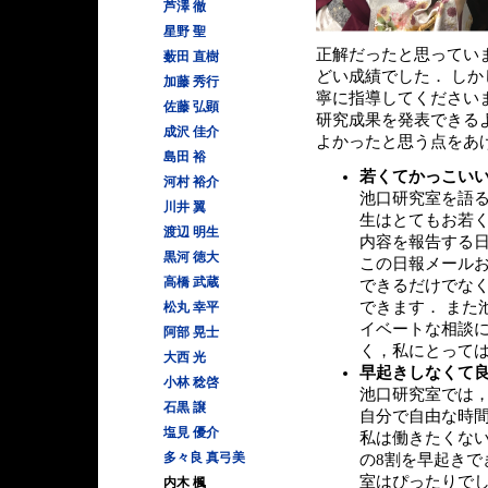
芦澤 徹
星野 聖
正解だったと思ってい
薮田 直樹
どい成績でした． しか
加藤 秀行
寧に指導してくださいま
佐藤 弘顕
研究成果を発表できる
成沢 佳介
よかったと思う点をあ
島田 裕
若くてかっこい
河村 裕介
池口研究室を語る
川井 翼
生はとてもお若く
渡辺 明生
内容を報告する日
黒河 徳大
この日報メールお
高橋 武蔵
できるだけでなく
できます． また
松丸 幸平
イベートな相談に
阿部 晃士
く，私にとって
大西 光
早起きしなくて
小林 稔啓
池口研究室では
石黒 譲
自分で自由な時間
塩見 優介
私は働きたくない
多々良 真弓美
の8割を早起きで
室はぴったりでし
内木 楓