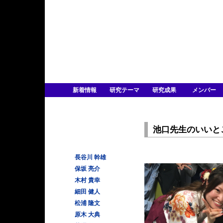
新着情報
研究テーマ
研究成果
メンバー
池口先生のいいと
長谷川 幹雄
保坂 亮介
木村 貴幸
細田 健人
松浦 隆文
原木 大典