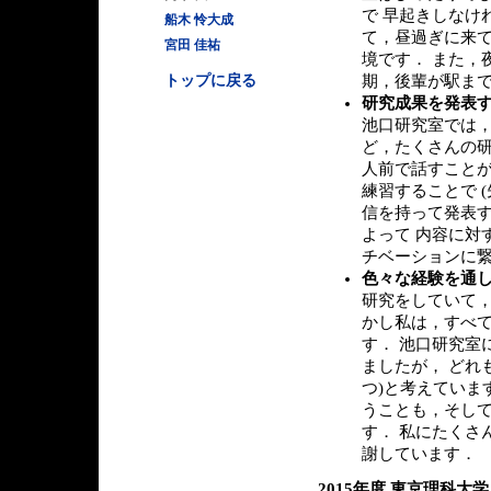
で 早起きしなけ
船木 怜大成
て，昼過ぎに来て
宮田 佳祐
境です． また，
トップに戻る
期，後輩が駅まで
研究成果を発表
池口研究室では，
ど，たくさんの研
人前で話すことが
練習することで 
信を持って発表す
よって 内容に対
チベーションに
色々な経験を通
研究をしていて，
かし私は，すべ
す． 池口研究室
ましたが， どれ
つ)と考えていま
うことも，そして
す． 私にたくさ
謝しています．
2015年度 東京理科大