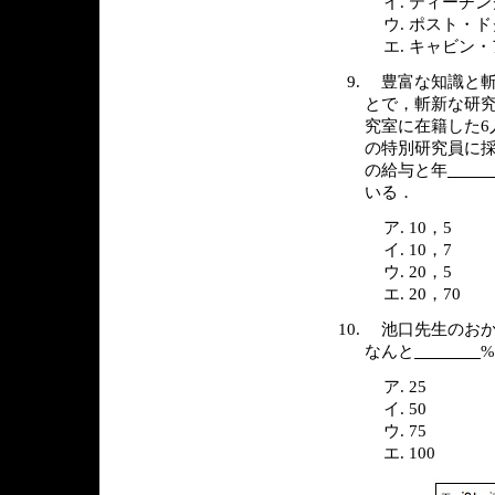
ティーチン
ポスト・ド
キャビン・
豊富な知識と斬
とで，斬新な研究
究室に在籍した6
の特別研究員に採
の給与と年
いる．
10，5
10，7
20，5
20，70
池口先生のおか
なんと
25
50
75
100