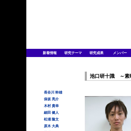
新着情報
研究テーマ
研究成果
メンバー
池口研十識 ～素
長谷川 幹雄
保坂 亮介
木村 貴幸
細田 健人
松浦 隆文
原木 大典