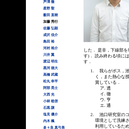
芦澤 徹
星野 聖
薮田 直樹
加藤 秀行
佐藤 弘顕
成沢 佳介
島田 裕
河村 裕介
した． 是非，下線部を
川井 翼
す)． 読み終わる頃に
渡辺 明生
す．
黒河 徳大
我らがボス，
高橋 武蔵
く，また熱心な
松丸 幸平
賞している．
阿部 晃士
透
徹
大西 光
亨
小林 稔啓
通
石黒 譲
塩見 優介
池口研究室のコン
環境として洗練さ
内木 楓
利用しているため
多々良 真弓美