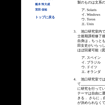
製のものは文系
船木 怜大成
宮田 佳祐
Solaris
Windows
トップに戻る
Toron
Unix
池口研究室内で
士後期課程修了
自身は，ちっとも
田女史がいらっ
ほぼ回避可能（図
スペイン
ブラジル
ドイツ
オランダ
池口研究室では
て
に研究を行って
テーマは自由に
きる． さらに，
が決められなく