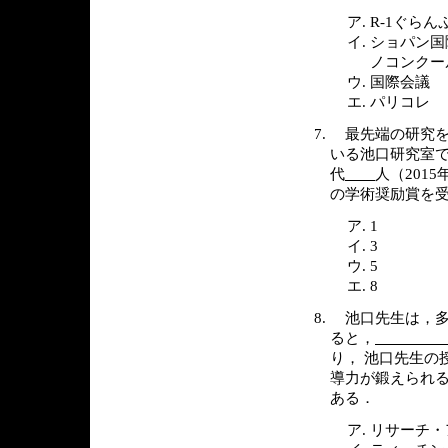
R-1ぐらん
ショパン国
ノコンクー
国際会議
パリコレ
最先端の研究を
いる池口研究室
代
人（201
の学術奨励賞を受
1
3
5
8
池口先生は，多
ると，
り， 池口先生の
導力が鍛えられ
ある．
リサーチ・