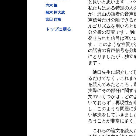
と良いと思います． 
内木 楓
私たちはある特定の人
船木 怜大成
が，沢山の話者の音声
宮田 佳祐
声信号だけ分離できる
ルゴリズムを用いると
トップに戻る
分分析の研究です． 
発せられた信号は互い
す． このような性質
の話者の音声信号を分
にとりましたが，独立
ます．
池口先生に紹介して頂
るだけでなく，これま
を読んでみたところ，
実際にその部分に関す
文のいくつかは，どの
いておらず，再現性が
し，このような問題に
い解決をしていきまし
ろうことが非常に多く
これらの論文を読んだ