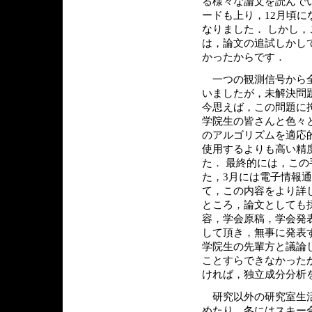
る様々な論文を読んで
ードも上り，12月頃
なりました． しかし，
は，論文の追試しかし
かったからです．
一つの観測信号から全
いましたが，未解決問
今思えば，この問題に
学院生の皆さんと色々
のアルゴリズムを適応
使用するよりも高い精
た． 最終的には，こ
た，3月には電子情報
て，この内容をより詳
ところ，論文としても
容，学会原稿，学会発
して頂き，無事に発表
学院生の先輩方と議論
ことすらできなかった
ければ，独立成分分析
研究以外の研究室生活
めたり，冬にはスキー