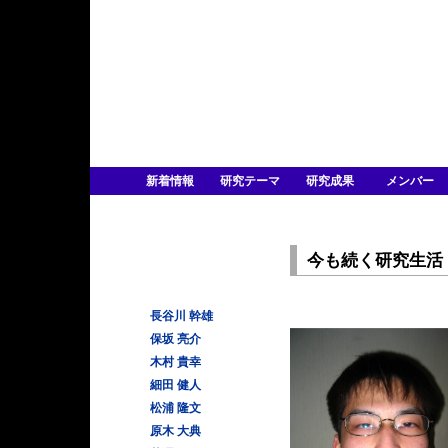
新着情報
研究テーマ
研究成果
メンバー
今も続く研究生活
長谷川 幹雄
保坂 亮介
木村 貴幸
細田 健人
松浦 隆文
原木 大典