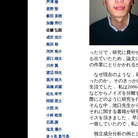
芦澤 徹
星野 聖
薮田 直樹
加藤 秀行
佐藤 弘顕
成沢 佳介
島田 裕
河村 裕介
ったりで，研究に費や
も出ていたため，論文
原口 雄太
の作業にとりかかれる
川井 翼
渡辺 明生
なぜ現在のような，昼
黒河 徳大
ったのか， そのきっ
生活でした． 私は20
高橋 武蔵
などからノイズを分離
松丸 幸平
際にどのように研究を
阿部 晃士
そんな中，池口先生か
大西 光
それに関する書籍が研
小林 稔啓
イスを頂きました． 
石黒 譲
一致していたので，私
塩見 優介
独立成分分析の例とし
多々良 真弓美