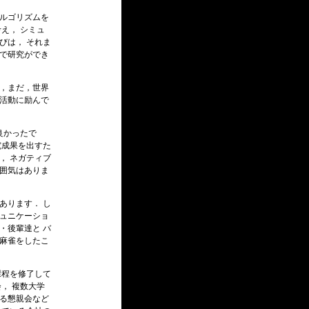
アルゴリズムを
え， シミュ
びは， それま
マで研究ができ
ら，まだ，世界
究活動に励んで
良かったで
究成果を出すた
， ネガティブ
雰囲気はありま
あります． し
ミュニケーショ
・後輩達と バ
，麻雀をしたこ
課程を修了して
， 複数大学
れる懇親会など