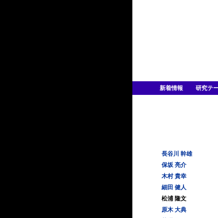
新着情報
研究テ
長谷川 幹雄
保坂 亮介
木村 貴幸
細田 健人
松浦 隆文
原木 大典