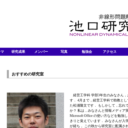
ーマ
研究成果
メンバー
写真
勉強会
アクセス
おすすめの研究室
経営工学科 学部3年生のみなさん，
す． 4月まで，経営工学科で助教と
た松浦隆文です． もしかして，忘れ
か？ 私は，みなさんと情報メディア
Microsoft Office の使い方などを
きりと覚えています． みなさんが入
が経ち， この秋から研究室に配属さ