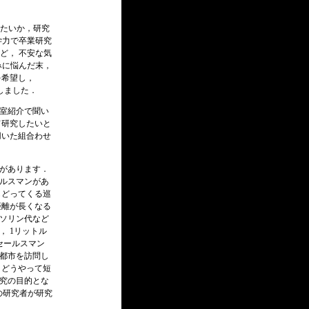
りたいか，研究
学力で卒業研究
ど， 不安な気
みに悩んだ末，
を希望し，
ごしました．
究室紹介で聞い
て研究したいと
用いた組合わせ
題があります．
ールスマンがあ
もどってくる巡
距離が長くなる
ガソリン代など
 1リットル
セールスマン
の都市を訪問し
 どうやって短
研究の目的とな
の研究者が研究