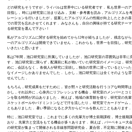
どの研究もそうですが，ライバルは世界中にいる研究者です． 私も世界一の
目指し， 時には研究室に泊まり込み， 文献・参考書を読み，アルゴリズムを考
レーションを行いましたが， 提案したアルゴリズムの性能が向上したときの喜
での苦労を忘れさせてくれます． みなさんも，自分の興味が持てる研究テー
る研究室を選んで下さい！
私がアルゴリズムに関する研究を始めてから12年が経ちましたが， 残念なが
一のアルゴリズムは開発できていません． これからも，世界一を目指し，研
いきたいと思います．
私は7年間，池口研究室に所属していましたが， 池口研究室の雰囲気は非常に
す． 池口研究室に限らず，配属前に私が抱いていた研究室のイメージは， 研
めに，会話もなく， 各個人が研究に没頭し，独自の世界に浸っているといった
なイメージしかありませんでした． しかし，池口研究室には全くそのような
せんでした．
もちろん，研究成果をだすために， 皆が黙々と研究活動を行うコアな時間帯は
かし，それ以外に，心身共にリフレッシュする機会， 研究室のメンバーとコ
ンを取る時間が沢山ありました． 例えば，地域の体育館を借り，研究室の先輩
スケットボールやバドミントンなどで汗を流したり， 研究室でカードゲーム
ともありました． 暑い季節になると夕方からビールを飲んだこともあります．
特に，池口研究室では， これまでに多くの先輩方が博士前期課程， 博士後期
おり， 先輩方と交流をもてる機会が多々あります． 例えば，バーベキュー大会
の研究室が集まって開催される非線形問題研究会， 夏合宿，不定期に開催さ