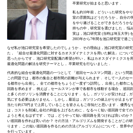
卒業研究が始まると思います．
私も約10年前，どういった研究をや
室の雰囲気はどうだろうか， 自分の
をやり遂げることができるだろうかな
持ちの中，研究室を選びました． 悩
実は，池口研究室 (当時は埼玉大学) 
2003年から7年間を池口研究室で過
なぜ私が池口研究室を希望したのでしょうか． その理由は，池口研究室の研
た， 「組合せ最適化問題に対するカオスダイナミクスを用いた解法」 につい
思ったからです． 池口研究室配属の希望が叶い， 私はカオスダイナミクスを
最適化問題の解法を研究テーマとし， 卒業研究を行ないました．
代表的な組合せ最適化問題の一つとして 「巡回セールスマン問題」という問
この問題では，都市の集合と都市間の距離が与えられます． そして一人のセ
る都市から出発し， 全ての都市をちょうど一度ずつ訪問し， 出発した都市に
回路を求めます． 例えば，セールスマンが車で各都市を移動する場合， 巡回
と多くのガソリンを消費することになります． もし，ガソリンが安ければ，
気にする必要はありません． しかし，最近は，ガソリンの値上がりが止まらず，
当たり約170円まで上昇していることを皆さんもご存知だと思います． 優秀な
は，コストを削減し会社の利益を上げるために， なるべく短い巡回路で全て
ようと考えるはずです． では，どうやって短い巡回路を見つければ良いのか？
い巡回路を作れば良いのか？ その方法・アルゴリズムを開発することがこの
ります． この短い巡回路を作るための方法 (アルゴリズム) について， 世界中
を行っています．