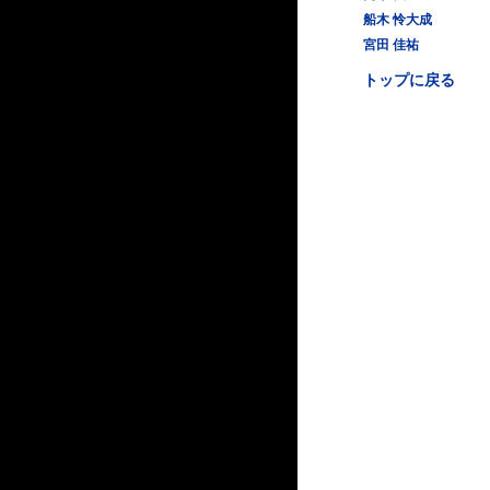
船木 怜大成
宮田 佳祐
トップに戻る