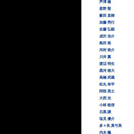
芦澤 徹
星野 聖
薮田 直樹
加藤 秀行
佐藤 弘顕
成沢 佳介
島田 裕
河村 裕介
川井 翼
渡辺 明生
黒河 徳大
高橋 武蔵
松丸 幸平
阿部 晃士
大西 光
小林 稔啓
石黒 譲
塩見 優介
多々良 真弓美
内木 楓