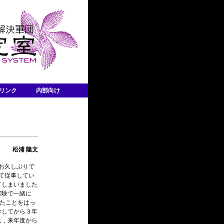
リンク
内部向け
松浦 隆文
お久しぶりで
して従事してい
てしまいました
実験で一緒に
勉強したことをはっ
学してから３年
れ，来年度から