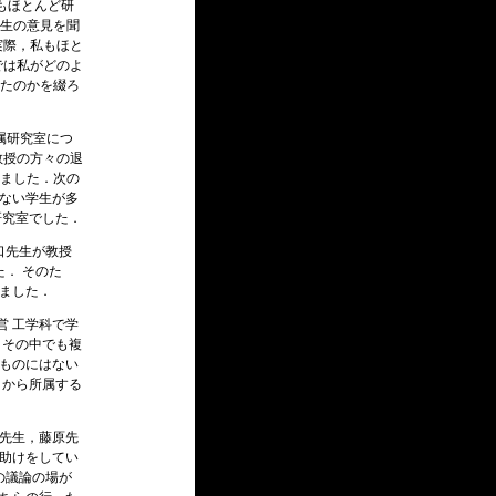
もほとんど研
生の意見を聞
実際，私もほと
では私がどのよ
たのかを綴ろ
属研究室につ
教授の方々の退
ました．次の
きない学生が多
研究室でした．
口先生が教授
． そのた
ました．
営 工学科で学
 その中でも複
たものにはない
きから所属する
口先生，藤原先
手助けをしてい
の議論の場が