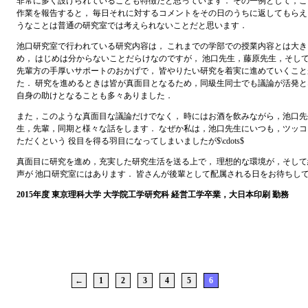
非常に多く設けられていることも特徴だと思っています． その一例として，
作業を報告すると， 毎日それに対するコメントをその日のうちに返してもらえ
うなことは普通の研究室では考えられないことだと思います．
池口研究室で行われている研究内容は， これまでの学部での授業内容とは大
め， はじめは分からないことだらけなのですが， 池口先生，藤原先生，そし
先輩方の手厚いサポートのおかげで， 皆やりたい研究を着実に進めていくこ
た． 研究を進めるときは皆が真面目となるため，同級生同士でも議論が活発と
自身の助けとなることも多々ありました．
また，このような真面目な議論だけでなく， 時にはお酒を飲みながら，池口
生，先輩，同期と様々な話をします． なぜか私は，池口先生にいつも，ツッ
ただくという 役目を得る羽目になってしまいましたが$\cdots$
真面目に研究を進め，充実した研究生活を送る上で， 理想的な環境が，そし
声が 池口研究室にはあります． 皆さんが後輩として配属される日をお待ちし
2015年度 東京理科大学 大学院工学研究科 経営工学卒業，大日本印刷 勤務
←
1
2
3
4
5
6