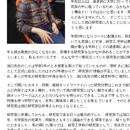
年生以上)は，基本的に大学に行っ て
究室の中に籠っているため，なかなか
く機会とい うのはないと思います．
んどありませんでした． そこでここ
うにして池口研究室に入ることになっ
う と思います．
学部3年になりコースに配属され，所
いても意識しだす頃，経営工 学科は
職が重なる学科としての過渡期にあり
年も残る教授が少なくなるため， 所属する研究室をなかなか決めることがで
くいました． 私もその一人です． そんな中で一際目立っていた研究室が池口
池口先生のことは学部1年のとき授業を受けて知っていたものの，理科 大に池
として正式に赴任したのはその2年後からで，研究室の 情報が不足していました
め，多くの学生が研究室の中身を知ろうと，池口先生の開く経営科学に 殺到し
そこで聞いたカオス，同期，複雑ネットワークといった研究分野はこれまで経
んだ内容とは大きく離れ，それでいて他の研究室にはない魅力を感じ ました．
雑ネットワークは人と人とのつながりを明らかにできる，これまで学 んでい
特徴を持つ学問であり，非常に興味深く感じたことを覚え ています． そのと
研究室は池口研究室以外考えられなくなりました．
研究室に所属してからも，研究室で送る日々は魅力的でした． 研究室では池
生，大学院生の先輩方，同級生ともすぐに議論ができる 環境であり，様々な
ただきました． 私の聞いた限りでは， 経営工学科の研究室として， 先生方と