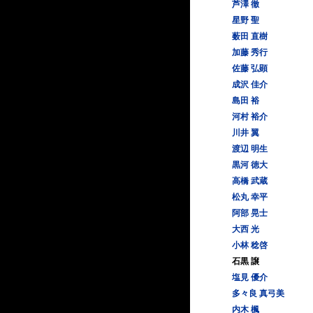
芦澤 徹
星野 聖
薮田 直樹
加藤 秀行
佐藤 弘顕
成沢 佳介
島田 裕
河村 裕介
川井 翼
渡辺 明生
黒河 徳大
高橋 武蔵
松丸 幸平
阿部 晃士
大西 光
小林 稔啓
石黒 譲
塩見 優介
多々良 真弓美
内木 楓