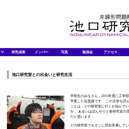
ーマ
研究成果
メンバー
写真
勉強会
アクセス
池口研究室との出会いと研究生活
学部生のみなさん．2015年度に工学
卒業した石黒譲です． この文章を読
ことは，どの研究室に行くか悩んでい
か， あるいはぼんやりと各研究室の
だと思います．
どの研究室でもそこに現在所属してい