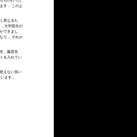
こちらの行った
ます． このよ
きく異なるた
て，大学院生の
とができまし
なり， それが
先生，藤原先
コミを入れてい
て絶えない笑い
ています．