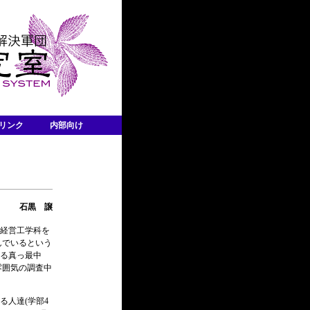
リンク
内部向け
石黒 譲
部経営工学科を
んでいるという
る真っ最中
雰囲気の調査中
る人達(学部4