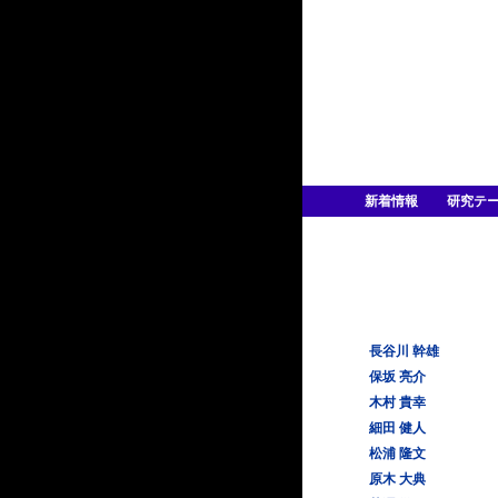
新着情報
研究テ
長谷川 幹雄
保坂 亮介
木村 貴幸
細田 健人
松浦 隆文
原木 大典