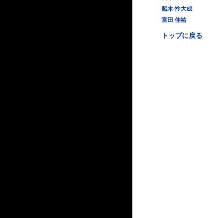
船木 怜大成
宮田 佳祐
トップに戻る